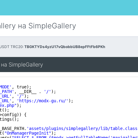
lery на SimpleGallery
 USDT TRC20:
TBGKTYDs4yzU17vQbobbUB8epFFtFb6PKh
на SimpleGallery
MODE'
, true);
_PATH'
, __DIR__ . 
'/'
);
_URL'
, 
'/'
);
_URL'
, 
'
https://modx-gu.ru/
'
);
ex.php"
);
t();
>config)) {
tings();
_BASE_PATH.
'assets/plugins/simplegallery/lib/table.class
t(
"OnManagerPageInit"
);
uery(
"SELECT * FROM {$modx->getFullTableName('maxigaller