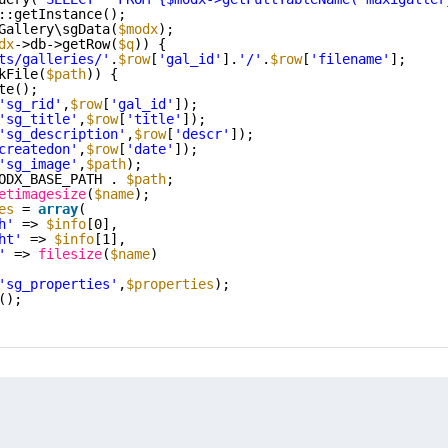
::getInstance();
Gallery\sgData(
$modx
);
dx
->db->getRow(
$q
)) {
ts/galleries/'
.
$row
[
'gal_id'
].
'/'
.
$row
[
'filename'
];
kFile(
$path
)) {
te();
'sg_rid'
,
$row
[
'gal_id'
]);
'sg_title'
,
$row
[
'title'
]);
'sg_description'
,
$row
[
'descr'
]);
createdon'
,
$row
[
'date'
]);
'sg_image'
,
$path
);
ODX_BASE_PATH . 
$path
;
etimagesize
(
$name
);
es
= 
array
(
h'
=> 
$info
[0],
ht'
=> 
$info
[1],
'
=> 
filesize
(
$name
)
'sg_properties'
,
$properties
);
();