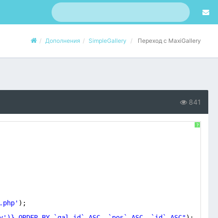
Дополнения
SimpleGallery
Переход с MaxiGallery
841
?
.php'
);
y')} ORDER BY `gal_id` ASC, `pos` ASC, `id` ASC"
);