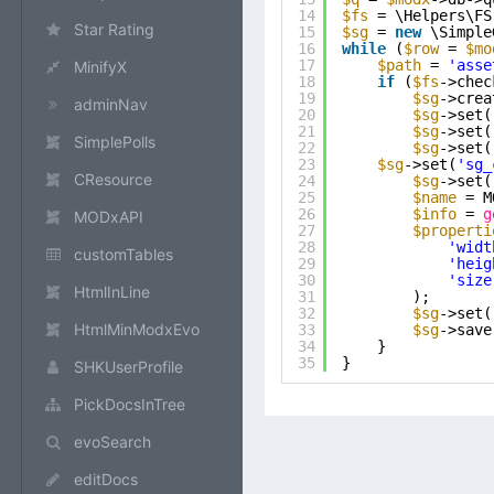
14
$fs
= \Helpers\FS
Star Rating
15
$sg
= 
new
\Simple
16
while
(
$row
= 
$mo
17
$path
= 
'asse
MinifyX
18
if
(
$fs
->chec
19
$sg
->crea
adminNav
20
$sg
->set(
21
$sg
->set(
SimplePolls
22
$sg
->set(
23
$sg
->set(
'sg_
CResource
24
$sg
->set(
25
$name
= M
26
$info
= 
g
MODxAPI
27
$properti
28
'widt
customTables
29
'heig
30
'size
HtmlInLine
31
);
32
$sg
->set(
HtmlMinModxEvo
33
$sg
->save
34
}
35
}
SHKUserProfile
PickDocsInTree
evoSearch
editDocs