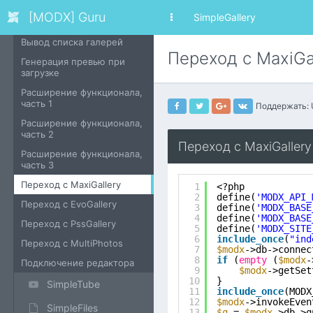
SimpleGallery
[MODX] Guru
SimpleGallery
Вывод изображений
Вывод списка галерей
Переход с MaxiGal
Генерация превью при
загрузке
Расширение функционала,
часть 1
Поддержать:
Расширение функционала,
часть 2
Переход с MaxiGallery 
Расширение функционала,
часть 3
Переход с MaxiGallery
1
<?php
2
define(
'MODX_API_
Переход с EvoGallery
3
define(
'MODX_BASE
4
define(
'MODX_BASE
Переход с PssGallery
5
define(
'MODX_SITE
6
include_once
(
"ind
Переход с MultiPhotos
7
$modx
->db->connec
8
if
(
empty
(
$modx
-
Подключение редактора
9
$modx
->getSet
10
}
SimpleTube
11
include_once
(MODX
12
$modx
->invokeEven
SimpleFiles
13
$q
= 
$modx
->db->q