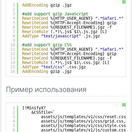
?
1
AddEncoding
gzip .jgz
2
3
#add support gzip JavaScript
4
RewriteCond
%{HTTP_USER_AGENT} 
".*Safari.*"
[O
5
RewriteCond
%{HTTP:Accept-Encoding} gzip
6
RewriteCond
%{REQUEST_FILENAME}.jgz -f
7
RewriteRule
(.*)\.js$ $1\.js.jgz [L]
8
AddType
"text/javascript"
.js.jgz
9
10
#add support gzip CSS
11
RewriteCond
%{HTTP_USER_AGENT} 
".*Safari.*"
[O
12
RewriteCond
%{HTTP:Accept-Encoding} gzip
13
RewriteCond
%{REQUEST_FILENAME}.jgz -f
14
RewriteRule
(.*)\.js$ $1\.css.jgz [L]
15
AddType
"text/css"
.css.jgz
16
AddEncoding
gzip .jgz
Пример использования
?
1
[!MinifyX?
2
&CSSfile=`
3
assets/js/templates/v1/css/reset.css,
4
assets/js/templates/v1/css/grid.css,
5
assets/js/templates/v1/css/style.css,
6
assets/js/templates/v1/js/custom.css