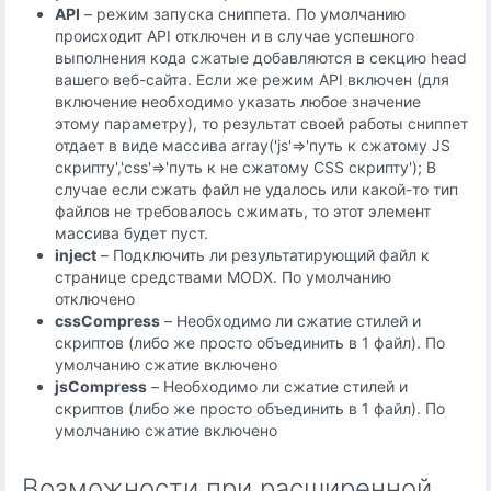
API
– режим запуска сниппета. По умолчанию
происходит API отключен и в случае успешного
выполнения кода сжатые добавляются в секцию head
вашего веб-сайта. Если же режим API включен (для
включение необходимо указать любое значение
этому параметру), то результат своей работы сниппет
отдает в виде массива array('js'=>'путь к сжатому JS
скрипту','css'=>'путь к не сжатому CSS скрипту'); В
случае если сжать файл не удалось или какой-то тип
файлов не требовалось сжимать, то этот элемент
массива будет пуст.
inject
– Подключить ли результатирующий файл к
странице средствами MODX. По умолчанию
отключено
cssCompress
– Необходимо ли сжатие стилей и
скриптов (либо же просто объединить в 1 файл). По
умолчанию сжатие включено
jsCompress
– Необходимо ли сжатие стилей и
скриптов (либо же просто объединить в 1 файл). По
умолчанию сжатие включено
Возможности при расширенной