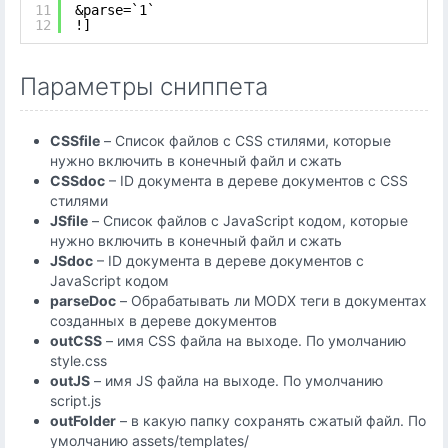
11
&parse=`1`
12
!]
Параметры сниппета
CSSfile
– Список файлов с CSS стилями, которые
нужно включить в конечный файл и сжать
CSSdoc
– ID документа в дереве документов с CSS
стилями
JSfile
– Список файлов с JavaScript кодом, которые
нужно включить в конечный файл и сжать
JSdoc
– ID документа в дереве документов с
JavaScript кодом
parseDoc
– Обрабатывать ли MODX теги в документах
созданных в дереве документов
outCSS
– имя CSS файла на выходе. По умолчанию
style.css
outJS
– имя JS файла на выходе. По умолчанию
script.js
outFolder
– в какую папку сохранять сжатый файл. По
умолчанию assets/templates/