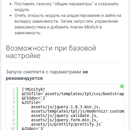
Поставить галочку "общие параметры" и сохранить
модуль
Опять открыть модуль на редактирование и зайти на
вкладку зависимости. Затем запустить управление
зависимостями и добавить плагин MinifyX в
зависимость.
Возможности при базовой
настройке
Запуск сниппета с параметрами
не
рекомендуется
?
1
[!MinifyX?
2
&CSSfile=`assets/templates/tpl/css/bootstrap.c
3
&CSSdoc=`2`
4
&JSfile=`
5
assets/js/jquery-1.8.3.min.js,
6
assets/templates/tpl/js/modernizr.custom.2
7
assets/js/jquery.validate.js,
8
assets/js/jquery.form.min.js,
9
assets/js/prettify/prettify.js`
10
&JSdoc=`3`