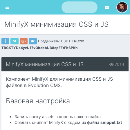
MinifyX минимизация CSS и JS
Поддержать: USDT TRC20:
TBGKTYDs4yzU17vQbobbUB8epFFtFb6PKh
MinifyX минимизация CSS и JS
7014
Компонент MinifyX для минимизация CSS и JS
файлов в Evolution CMS.
Базовая настройка
Залить папку assets в корень вашего сайта
Создать сниппет MinifyX с кодом из файла
snippet.txt