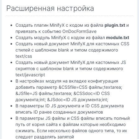
Расширенная настройка
Создать плагин MinifyX с кодом из файла
plugin.txt
и
привязать к событию OnDocFormSave
Создать модуль MinifyX с кодом из файал
module.txt
Создать новый документ MinifyX для кастомных CSS
стилей с шаблоном blank и типом содержимого
text/css
Создать новый документ MinifyX для кастомных JS
скриптов с шаблоном blank и типом содержимого
text/javascript
В настройках модуля на вкладке конфигурация
добавить параметр &CSSfile=CSS файлы;textarea;
&JSfile=JS файлы;textarea; &CSSdoc=ID CSS
документа;int; &JSdoc=ID JS документа;int;
В параметры ID JS документа и ID CSS документа
вписать ID ранее созданных документов
В параметры JS файлы и CSS файлы вписать полный
путь от корня сайта к файлам которые необходимо
сжимать. Если несколько файлов одного типа, то их
следует разделять запятой