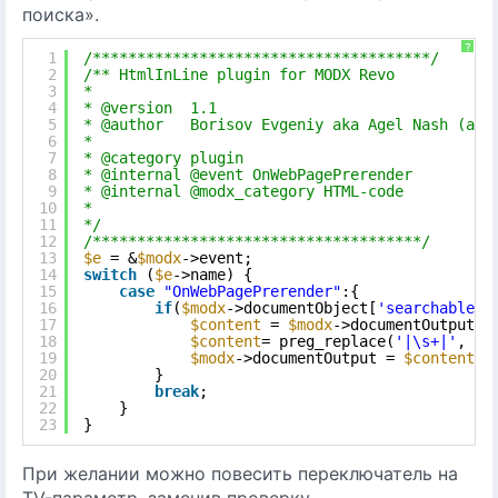
поиска».
?
1
/**************************************/
2
/** HtmlInLine plugin for MODX Revo
3
*
4
* @version  1.1
5
* @author   Borisov Evgeniy aka Agel Nash (age
6
*
7
* @category plugin
8
* @internal @event OnWebPagePrerender
9
* @internal @modx_category HTML-code
10
*
11
*/
12
/*************************************/
13
$e
= &
$modx
->event;
14
switch
(
$e
->name) {
15
case
"OnWebPagePrerender"
:{
16
if
(
$modx
->documentObject[
'searchable'
]
17
$content
= 
$modx
->documentOutput;
18
$content
= preg_replace(
'|\s+|'
, 
' 
19
$modx
->documentOutput = 
$content
;
20
}
21
break
;
22
}
23
}
При желании можно повесить переключатель на