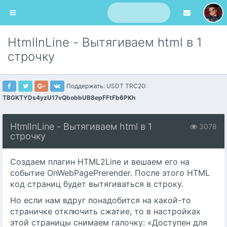
HtmlInLine - Вытягиваем html в 1
строчку
Поддержать: USDT TRC20:
TBGKTYDs4yzU17vQbobbUB8epFFtFb6PKh
HtmlInLine - Вытягиваем html в 1
3078
строчку
Создаем плагин HTML2Line и вешаем его на
событие OnWebPagePrerender. После этого HTML
код страниц будет вытягиваться в строку.
Но если нам вдруг понадобится на какой-то
страничке отключить сжатие, то в настройках
этой страницы снимаем галочку: «Доступен для