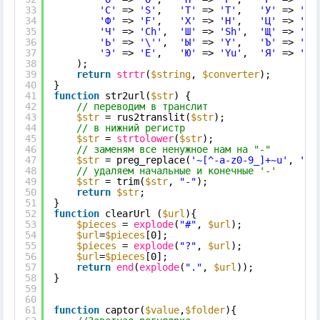
33
'С'
=> 
'S'
,   
'Т'
=> 
'T'
,   
'У'
=> 
'U'
34
'Ф'
=> 
'F'
,   
'Х'
=> 
'H'
,   
'Ц'
=> 
'C'
35
'Ч'
=> 
'Ch'
,  
'Ш'
=> 
'Sh'
,  
'Щ'
=> 
'Sc
36
'Ь'
=> 
'\''
,  
'Ы'
=> 
'Y'
,   
'Ъ'
=> 
'\'
37
'Э'
=> 
'E'
,   
'Ю'
=> 
'Yu'
,  
'Я'
=> 
'Ya
38
);
39
return
strtr
(
$string
, 
$converter
);
40
}
41
function
str2url(
$str
) {
42
// переводим в транслит
43
$str
= rus2translit(
$str
);
44
// в нижний регистр
45
$str
= 
strtolower
(
$str
);
46
// заменям все ненужное нам на "-"
47
$str
= preg_replace(
'~[^-a-z0-9_]+~u'
, 
'-'
48
// удаляем начальные и конечные '-'
49
$str
= trim(
$str
, 
"-"
);
50
return
$str
;
51
}
52
function
clearUrl (
$url
){
53
$pieces
= 
explode
(
"#"
, 
$url
);
54
$url
=
$pieces
[0];
55
$pieces
= 
explode
(
"?"
, 
$url
);
56
$url
=
$pieces
[0];
57
return
end
(
explode
(
"."
, 
$url
));      
58
}
59
60
61
function
captor(
$value
,
$folder
){