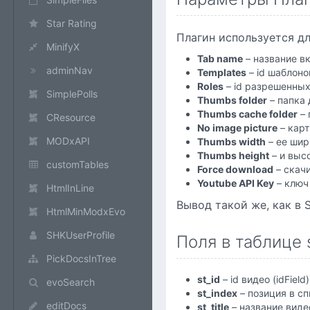
Star Rating
Плагин используется дл
MinifyX
Tab name
– название в
adminNav
Templates
– id шаблоно
Roles
– id разрешенных
SimplePolls
Thumbs folder
– папка 
Thumbs cache folder
– 
CResource
No image picture
– карт
MODxAPI
Thumbs width
– ее шир
Thumbs height
– и высо
customTables
Force download
– скачи
Youtube API Key
– ключ
HtmlInLine
Вывод такой же, как в 
HtmlMinModxEvo
SHKUserProfile
Поля в таблице s
PickDocsInTree
st_id
– id видео (idField)
evoSearch
st_index
– позиция в сп
editDocs
st_title
– название виде