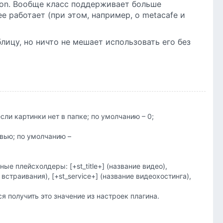
tion. Вообще класс поддерживает больше
ее работает (при этом, например, о metacafe и
ицу, но ничто не мешает использовать его без
если картинки нет в папке; по умолчанию – 0;
евью; по умолчанию –
ые плейсхолдеры: [+st_title+] (название видео),
встраивания), [+st_service+] (название видеохостинга),
я получить это значение из настроек плагина.