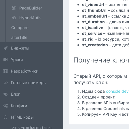
st_videoUrl
– исходная 
PageBuilder
st_thumbUrl
– ссылка н
st_embedUrl
– ссылка 
HybridAuth
st_duration
– длина вид
Compare
st_isactive
– флажок, ч
st_service
– название в
alterTitle
st_rid
– id ресурса, кот
st_createdon
– дата до
Виджеты
Получение ключ
Уроки
Разработчики
Старый API, с которым 
получать ключ:
Готовые примеры
Идем сюда
console.dev
Блог
Создаем проект.
В разделе APIs выбирае
Конфиги
В разделе Credentials 
Копируем API Key и вст
HTML коды
2015-26
©
[MODX] Guru