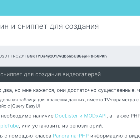
гин и сниппет для создания
 USDT TRC20:
TBGKTYDs4yzU17vQbobbUB8epFFtFb6PKh
и сниппет для создания видеогалерей
 два, но мне кажется, они достаточно существенные, 
тдельная таблица для хранения данных, вместо TV-параметра с 
йс c jQuery EasyUI
о необходимо наличие
DocLister и MODxAPI
, а также PHP
pleTube
, или установить из репозиторий.
ь с помощью класса
Panorama-PHP
информацию о видео