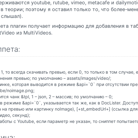
рживаются youtube, rutube, vimeo, metacafe и dailymo
 в теории; поэтому я оставил только то, что более-мен
е слышал).
та плагин получает информацию для добавления в табл
tVideo из MultiVideos.
пета:
 1, то всегда скачивать превью, если 0, то только в том случае, 
нения превью; по умолчанию – assets/images/video/;
тинке, которая выводится в режиме &api=`0` при отсутствии пр
ube/noimage.png;
тся чанк &tpl, 1 – json, 2 – массив; по умолчанию – 0;
в режиме &api=`0`, указывается так же, как в DocLister. Доступн
а на превью или картинку noImage), [+st_embedUrl+] (ссылка для 
видео, секунд);
аботы с Youtube, если параметр не указан, то сниппет попытаетс
ина: