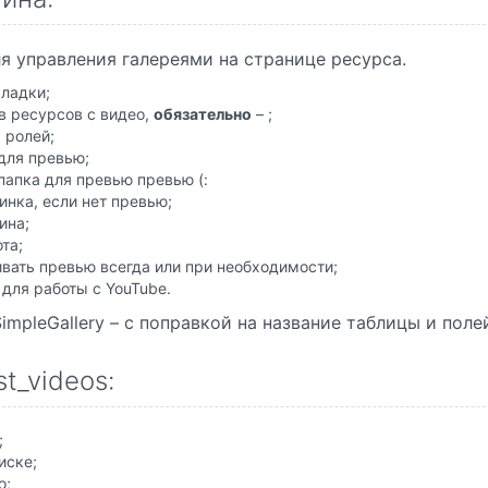
я управления галереями на странице ресурса.
кладки;
в ресурсов с видео,
обязательно
– ;
 ролей;
для превью;
папка для превью превью (:
инка, если нет превью;
ина;
та;
вать превью всегда или при необходимости;
 для работы с YouTube.
SimpleGallery – c поправкой на название таблицы и пол
t_videos:
;
иске;
о;