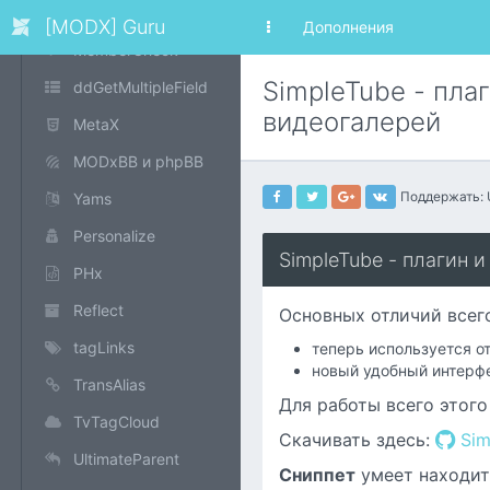
MaxiGallery
[MODX] Guru
Дополнения
MemberCheck
SimpleTube - пла
ddGetMultipleField
видеогалерей
MetaX
MODxBB и phpBB
Поддержать:
Yams
Personalize
SimpleTube - плагин 
PHx
Reflect
Основных отличий всего
tagLinks
теперь используется о
новый удобный интерфе
TransAlias
Для работы всего этог
TvTagCloud
Скачивать здесь:
Sim
UltimateParent
Сниппет
умеет находит