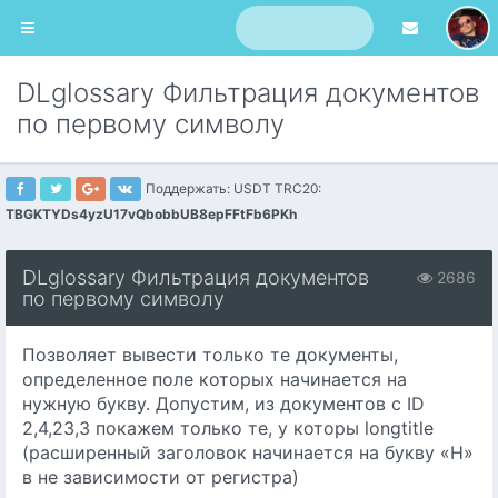
DLglossary Фильтрация документов
по первому символу
Поддержать: USDT TRC20:
TBGKTYDs4yzU17vQbobbUB8epFFtFb6PKh
DLglossary Фильтрация документов
2686
по первому символу
Позволяет вывести только те документы,
определенное поле которых начинается на
нужную букву. Допустим, из документов с ID
2,4,23,3 покажем только те, у которы longtitle
(расширенный заголовок начинается на букву «Н»
в не зависимости от регистра)