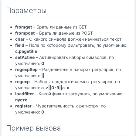
Параметры
fromget
– Брать ли данные из GET
frompost
– Брать ли данные из POST
char
– С какого символа должен начинаться текст
field
– Поле по которому фильтровать, по умолчанию:
c.pagetitle
setActive
– Активировать наборы символов, по
умолчанию:
0
regexpSep
– Разделитель в наборах регулярок, по
умолчанию:
||
regexp
– Наборы поддерживаемых регулярок, по
умолчанию:
a-z||0-9||а-я
loadfilter
– Какой фильтр загружать, по умолчанию:
пусто
register
– Чувствительность к регистру, по
умолчанию:
0
Пример вызова