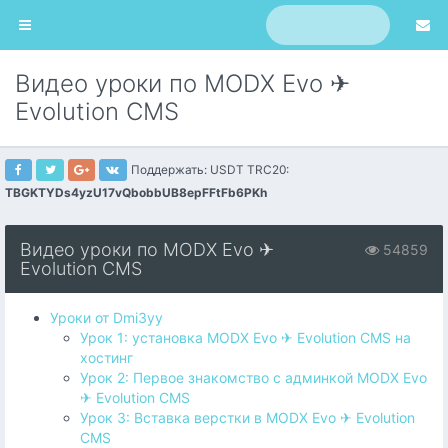
Видео уроки по MODX Evo ✈
Evolution CMS
Поддержать: USDT TRC20:
TBGKTYDs4yzU17vQbobbUB8epFFtFb6PKh
Видео уроки по MODX Evo ✈
54859
Evolution CMS
Уроки от Dmi3yy
Урок 1: установка MODX Evo ✈ Evolution CMS на
хостинг
Урок 2: Первое знакомство с админкой MODX Evo
✈ Evolution CMS
Урок 3: Вставка верстки в MODX Evo ✈ Evolution
CMS