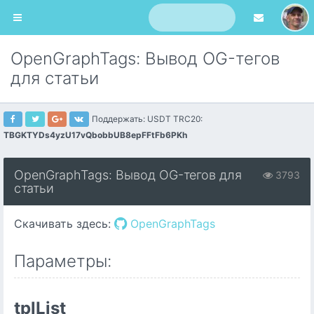
OpenGraphTags: Вывод OG-тегов
для статьи
Поддержать: USDT TRC20:
TBGKTYDs4yzU17vQbobbUB8epFFtFb6PKh
OpenGraphTags: Вывод OG-тегов для
3793
статьи
Скачивать здесь:
OpenGraphTags
Параметры:
tplList