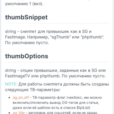
умолчанию 1 (вкл).
thumbSnippet
string - сниппет для превьюшек как в SG и
FastImage. Например, "sgThumb" или "phpthumb".
По умолчанию пусто.
thumbOptions
string - опции превьюшки, заданные как в SG или
FastImageTV или phpthumb. По умолчанию пусто.
NOTE:
Для работы сниппета должны быть созданы
следующие ТВ-параметры:
og_on_off
- ТВ-параметр-флаг (чекбокс, им можно
включить/отключить вывод OG-тегов для статьи,
даже если её шаблон есть в списке $tplList)
og_title
- заголовок для соцсетей, если не задан,