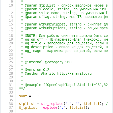
9
*
10
* @param $tplList - список шаблонов через зап
11
* @param $locale, string, по умолчанию "ru_RU
12
* @param $site_name, string, по умолчанию [(s
13
* @param $flag, string, имя ТВ-параметра-флаг
14
*
15
* @param &thumbSnippet, string - сниппет для 
16
* @param &thumbOptions, string - опции превью
17
*
18
* @NOTE: Для работы сниппета должны быть созд
19
* og_on_off - ТВ-параметр-флаг (чекбокс, им м
20
* og_title - заголовок для соцсетей, если не 
21
* og_description - описание для соцсетей, не 
22
* og_image - картинка для соцсетей, если не з
23
* 
24
*
25
* @internal @category SMO
26
*
27
* @version 0.2
28
* @author Aharito 
http://aharito.ru
29
* 
30
* 
31
* @example [[OpenGraphTags? &tplList=`31,32` 
32
**/
33
34
$out
= 
''
;
35
36
$tplList
= 
str_replace
(
" "
, 
""
, 
$tplList
); 
//У
37
$_tplList
= 
explode
(
","
, 
$tplList
);
38