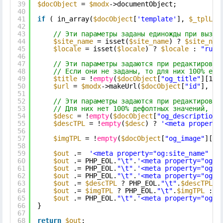
39
$docObject
= 
$modx
->documentObject;
40
41
if
( in_array(
$docObject
[
'template'
], 
$_tplLis
42
43
// Эти параметры заданы единожды при вызов
44
$site_name
= isset(
$site_name
) ? 
$site_nam
45
$locale
= isset(
$locale
) ? 
$locale
: 
"ru_R
46
47
// Эти параметры задаются при редактирован
48
// Если они не заданы, то для них 100% ест
49
$title
= !
empty
(
$docObject
[
"og_title"
][1])
50
$url
= 
$modx
->makeUrl(
$docObject
[
"id"
], 
''
51
52
// Эти параметры задаются при редактирован
53
// Для них нет 100% дефолтных значений, по
54
$desc
= !
empty
(
$docObject
[
"og_description"
55
$descTPL
= !
empty
(
$desc
) ? 
'<meta property
56
57
$imgTPL
= !
empty
(
$docObject
[
"og_image"
][1]
58
59
$out
.=  
'<meta property="og:site_name" co
60
$out
.= PHP_EOL.
"\t"
.
'<meta property="og:l
61
$out
.= PHP_EOL.
"\t"
.
'<meta property="og:t
62
$out
.= PHP_EOL.
"\t"
.
'<meta property="og:t
63
$out
.= 
$descTPL
? PHP_EOL.
"\t"
.
$descTPL
:
64
$out
.= 
$imgTPL
? PHP_EOL.
"\t"
.
$imgTPL
: 
'
65
$out
.= PHP_EOL.
"\t"
.
'<meta property="og:u
66
}
67
68
return
$out
;