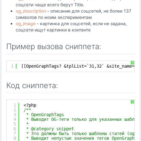
соцсети чаще всего берут Title.
og_description
- описание для соцсетей, не более 137
символов по моим экспериментам
og_image
- картинка для соцсетей, если не задана,
соцсети ищут картинки в контенте
Пример вызова сниппета:
?
1
[[OpenGraphTags? &tplList=`31,32` &site_name=`[
Код сниппета:
?
1
<?php
2
/**
3
* OpenGraphTags
4
* Выводит OG-теги только для указанных шаблон
5
* 
6
* @category snippet
7
* Это должны быть только шаблоны статей (og_t
8
* Выводит непустые значения тегов OpenGraph, 