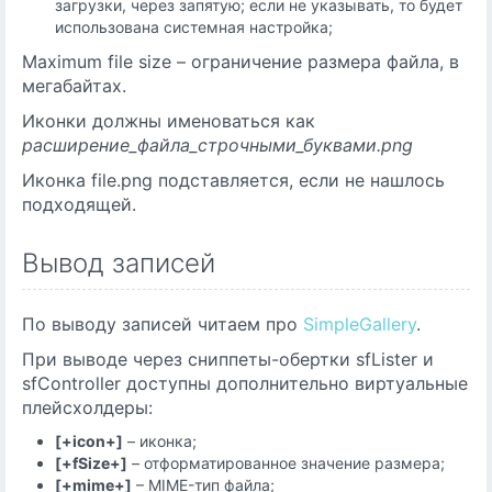
загрузки, через запятую; если не указывать, то будет
использована системная настройка;
Maximum file size – ограничение размера файла, в
мегабайтах.
Иконки должны именоваться как
расширение_файла_строчными_буквами.png
Иконка file.png подставляется, если не нашлось
подходящей.
Вывод записей
По выводу записей читаем про
SimpleGallery
.
При выводе через сниппеты-обертки sfLister и
sfController доступны дополнительно виртуальные
плейсхолдеры:
[+icon+]
– иконка;
[+fSize+]
– отформатированное значение размера;
[+mime+]
– MIME-тип файла;