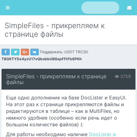
SimpleFiles - прикрепляем к
странице файлы
Поддержать: USDT TRC20:
TBGKTYDs4yzU17vQbobbUB8epFFtFb6PKh
SimpleFiles - прикрепляем к странице
3759
файлы
Еще одно дополнение на базе DocLister и EasyUI.
На этот раз к странице прикрепляются файлы и
редактируются в таблице – как в MultiFiles, но
немного удобнее (особенно если речь идет о
большом количестве файлов) (:
Для работы необходимо наличие
DocLister и