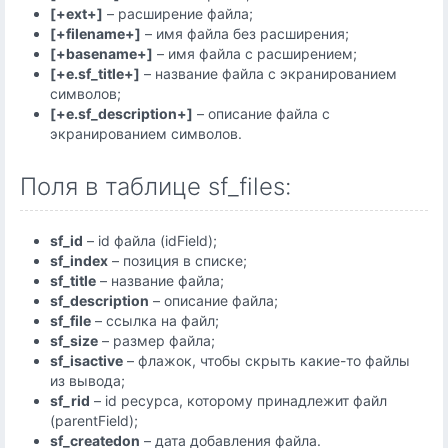
[+ext+]
– расширение файла;
[+filename+]
– имя файла без расширения;
[+basename+]
– имя файла с расширением;
[+e.sf_title+]
– название файла с экранированием
символов;
[+e.sf_description+]
– описание файла с
экранированием символов.
Поля в таблице sf_files:
sf_id
– id файла (idField);
sf_index
– позиция в списке;
sf_title
– название файла;
sf_description
– описание файла;
sf_file
– ссылка на файл;
sf_size
– размер файла;
sf_isactive
– флажок, чтобы скрыть какие-то файлы
из вывода;
sf_rid
– id ресурса, которому принадлежит файл
(parentField);
sf_createdon
– дата добавления файла.