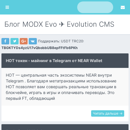
Блог MODX Evo ✈ Evolution CMS
Поддержать: USDT TRC20:
TBGKTYDs4yzU17vQbobbUB8epFFtFb6PKh
HOT токен - майнинг в Telegram от NEAR Wallet
HOT — центральная часть экосистемы NEAR внутри
Telegram . Благодаря метатранзакциям использование
HOT позволяет вам совершать реальные транзакции в
блокчейне, играть в игры и оплачивать переводы. Это
первый FT, обладающий
Читать дальше →