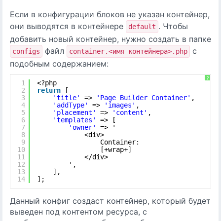
Если в конфигурации блоков не указан контейнер,
они выводятся в контейнере
. Чтобы
default
добавить новый контейнер, нужно создать в папке
файл
с
configs
container.<имя контейнера>.php
подобным содержанием:
?
1
<?php
2
return
[
3
'title'
=> 
'Page Builder Container'
,
4
'addType'
=> 
'images'
,
5
'placement'
=> 
'content'
,
6
'templates'
=> [
7
'owner'
=> '
8
<div>
9
Container:
10
[+wrap+]
11
</div>
12
',
13
],
14
];
Данный конфиг создаст контейнер, который будет
выведен под контентом ресурса, с