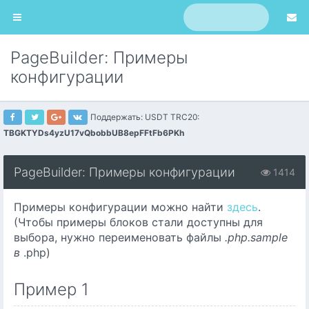
PageBuilder: Примеры
конфигурации
Поддержать: USDT TRC20:
TBGKTYDs4yzU17vQbobbUB8epFFtFb6PKh
PageBuilder: Примеры конфигурации
1414
Примеры конфигурации можно найти
здесь
.
(Чтобы примеры блоков стали доступны для
выбора, нужно переименовать файлы
.php.sample
в
.php)
Пример 1