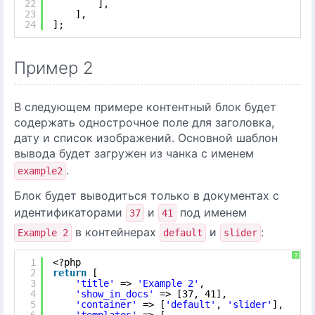
22
],
23
],
24
];
Пример 2
В следующем примере контентный блок будет
содержать однострочное поле для заголовка,
дату и список изображений. Основной шаблон
вывода будет загружен из чанка с именем
.
example2
Блок будет выводиться только в документах с
идентификаторами
и
под именем
37
41
в контейнерах
и
:
Example 2
default
slider
?
1
<?php
2
return
[
3
'title'
=> 
'Example 2'
,
4
'show_in_docs'
=> [37, 41],
5
'container'
=> [
'default'
, 
'slider'
],