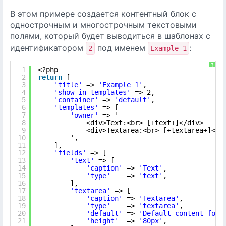
В этом примере создается контентный блок с
однострочным и многострочным текстовыми
полями, который будет выводиться в шаблонах с
идентификатором
под именем
:
2
Example 1
?
1
<?php
2
return
[
3
'title'
=> 
'Example 1'
,
4
'show_in_templates'
=> 2,
5
'container'
=> 
'default'
,
6
'templates'
=> [
7
'owner'
=> '
8
<div>Text:<br> [+text+]</div>
9
<div>Textarea:<br> [+textarea+]</d
10
',
11
],
12
'fields'
=> [
13
'text'
=> [
14
'caption'
=> 
'Text'
,
15
'type'
=> 
'text'
,
16
],
17
'textarea'
=> [
18
'caption'
=> 
'Textarea'
,
19
'type'
=> 
'textarea'
,
20
'default'
=> 
'Default content for 
21
'height'
=> 
'80px'
,