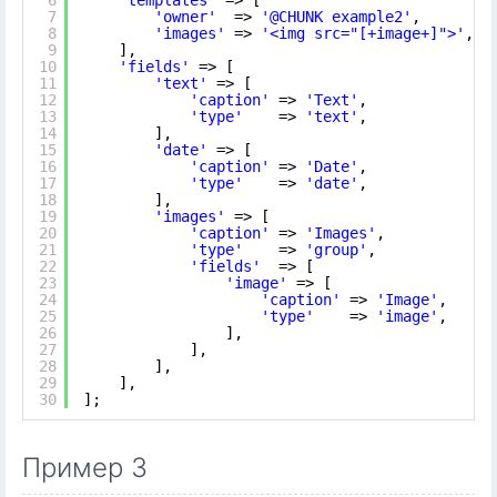
6
'templates'
=> [
7
'owner'
=> 
'@CHUNK example2'
,
8
'images'
=> 
'<img src="[+image+]">'
,
9
],
10
'fields'
=> [
11
'text'
=> [
12
'caption'
=> 
'Text'
,
13
'type'
=> 
'text'
,
14
],
15
'date'
=> [
16
'caption'
=> 
'Date'
,
17
'type'
=> 
'date'
,
18
],
19
'images'
=> [
20
'caption'
=> 
'Images'
,
21
'type'
=> 
'group'
,
22
'fields'
=> [
23
'image'
=> [
24
'caption'
=> 
'Image'
,
25
'type'
=> 
'image'
,
26
],
27
],
28
],
29
],
30
];
Пример 3