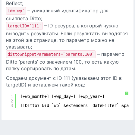
Reflect;
– уникальный идентификатор для
id=`wp`
сниппета Ditto;
– ID ресурса, в который нужно
targetID=`111`
выводить результаты. Если результаты выводятся
на этой же странице, то параметр можно не
указывать;
– параметр
dittoSnippetParameters=`parents:100`
Ditto ‘parents’ со значением 100, то есть какую
папку сортировать по датам.
Создаем документ с ID 111 (указываем этот ID в
targetID) и вставляем такой код:
?
1
[+wp_month+] [+wp_day+] [+wp_year+]
2
3
[!Ditto? &id=`wp` &extenders=`dateFilter` &pare