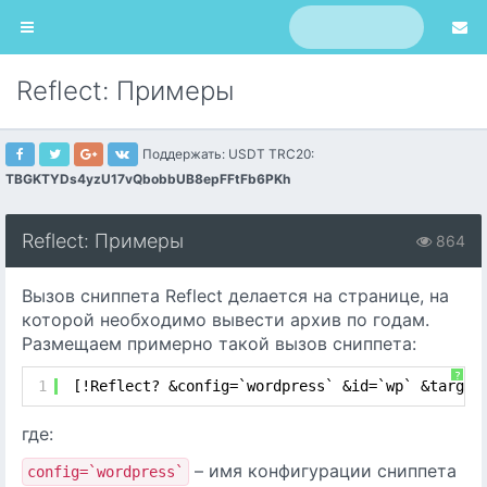
Reflect: Примеры
Поддержать: USDT TRC20:
TBGKTYDs4yzU17vQbobbUB8epFFtFb6PKh
Reflect: Примеры
864
Вызов сниппета Reflect делается на странице, на
которой необходимо вывести архив по годам.
Размещаем примерно такой вызов сниппета:
?
1
[!Reflect? &config=`wordpress` &id=`wp` &target
где:
– имя конфигурации сниппета
config=`wordpress`