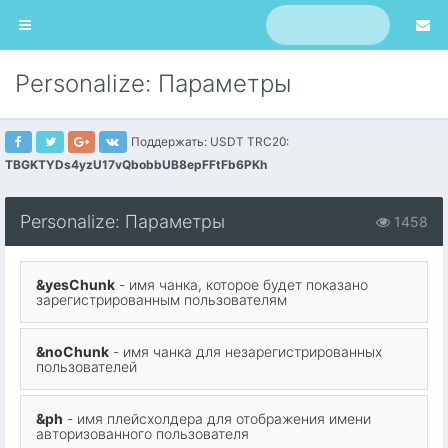
Personalize: Параметры
Поддержать: USDT TRC20:
TBGKTYDs4yzU17vQbobbUB8epFFtFb6PKh
Personalize: Параметры
1458
&yesChunk
- имя чанка, которое будет показано
зарегистрированным пользователям
&noChunk
- имя чанка для незарегистрированных
пользователей
&ph
- имя плейсхолдера для отображения имени
авторизованного пользователя