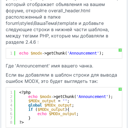
который отображает объявления на вашем
форуме, откройте overall_header.html
расположенный в папке
forum\styles\ВашаТема\template и добавьте
следующие строки в нижней части шаблона,
между тегами PHP, которые мы добавляли в
разделе 2.4.6 :
?
1
echo
$modx
->getChunk(
'Announcement'
);
Где 'Announcement' имя вашего чанка.
Если вы добавляли в шаблон строки для вывода
ошибок MODX, это будет выглядеть так:
?
1
<?php
2
echo
$modx
->getChunk(
'Announcement'
);
3
$MODx_output
= 
''
;
4
global
$MODx_output
;
5
if
(
$MODx_output
){
6
echo
$MODx_output
;
7
}
8
?>