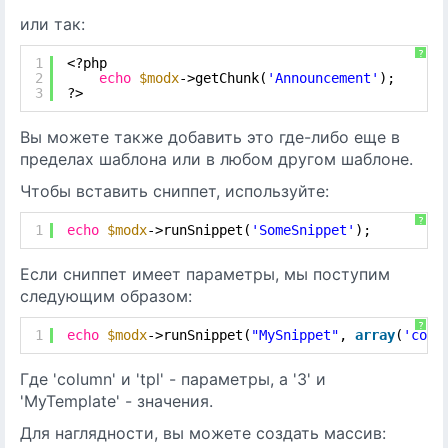
или так:
?
1
<?php
2
echo
$modx
->getChunk(
'Announcement'
);
3
?>
Вы можете также добавить это где-либо еще в
пределах шаблона или в любом другом шаблоне.
Чтобы вставить сниппет, используйте:
?
1
echo
$modx
->runSnippet(
'SomeSnippet'
);
Если сниппет имеет параметры, мы поступим
следующим образом:
?
1
echo
$modx
->runSnippet(
"MySnippet"
, 
array
(
'colu
Где 'column' и 'tpl' - параметры, а '3' и
'MyTemplate' - значения.
Для наглядности, вы можете создать массив: