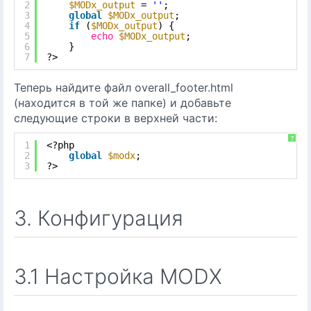
2
$MODx_output
= 
''
;
3
global
$MODx_output
;
4
if
(
$MODx_output
) {
5
echo
$MODx_output
;
6
}
7
?>
Теперь найдите файл overall_footer.html
(находится в той же папке) и добавьте
следующие строки в верхней части:
?
1
<?php
2
global
$modx
;
3
?>
3. Конфигурация
3.1 Настройка MODX