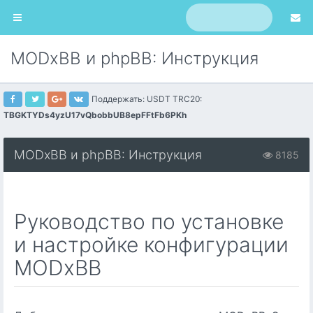
MODxBB и phpBB: Инструкция
Поддержать: USDT TRC20:
TBGKTYDs4yzU17vQbobbUB8epFFtFb6PKh
MODxBB и phpBB: Инструкция
8185
Руководство по установке
и настройке конфигурации
MODxBB