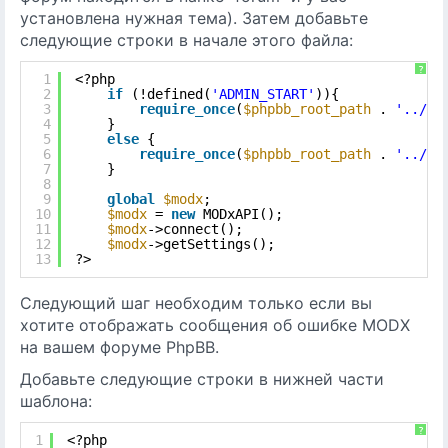
установлена нужная тема). Затем добавьте
следующие строки в начале этого файла:
?
1
<?php
2
if
(!defined(
'ADMIN_START'
)){
3
require_once
(
$phpbb_root_path
. 
'../mo
4
}
5
else
{
6
require_once
(
$phpbb_root_path
. 
'../..
7
}
8
9
global
$modx
;
10
$modx
= 
new
MODxAPI();
11
$modx
->connect();
12
$modx
->getSettings();
13
?>
Следующий шаг необходим только если вы
хотите отображать сообщения об ошибке MODX
на вашем форуме PhpBB.
Добавьте следующие строки в нижней части
шаблона:
?
1
<?php