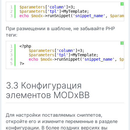
?
1
$parameters
[
'column'
]=3;
2
$parameters
[
'tpl'
]=MyTemplate;
3
echo
$modx
->runSnippet(
'snippet_name'
, 
$paramet
При размещении в шаблоне, не забывайте PHP
теги:
?
1
<?php
2
$parameters
[
'column'
]=3;
3
$parameters
[
'tpl'
]=MyTemplate;
4
echo
$modx
->runSnippet(
'snippet_name'
, 
$par
5
?>
3.3 Конфигурация
элементов MODxBB
Для настройки поставляемых сниппетов,
откройте его и измените переменные в разделе
конфигурации. В более поздних версиях вы