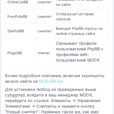
OnlineListBB
сниппет
на сайте
Отображает историю
PrevPollsBB
сниппет
опросов
Выводит PhpBB опросы на
SitePollBB
сниппет
любой странице сайта
Связывает профили
пользователей PhpBB с
PluginBB
плагин
профилями веб-
пользователей MODX
Более подробное описание, включая скриншоты
можно найти на
MODxBB.net
Для установки любоuj из приведенных выше
cybggtnjd, войдите в ваш менеджер MODX,
перейдите по ссылке: Элементы -> Управление
Элементами -> Сниппеты и нажмите кнопку
"Новый сниппет". Название такое же, как имя