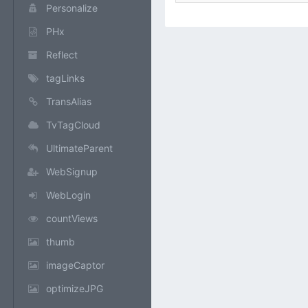
Personalize
PHx
Reflect
tagLinks
TransAlias
TvTagCloud
UltimateParent
WebSignup
WebLogin
countViews
thumb
imageCaptor
optimizeJPG