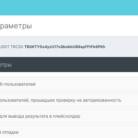
араметры
 USDT TRC20:
TBGKTYDs4yzU17vQbobbUB8epFFtFb6PKh
етры
еб-пользователей
пользователей, прошедших проверку на авторизованность
для вывода результата в плейсхолдер
 отладки