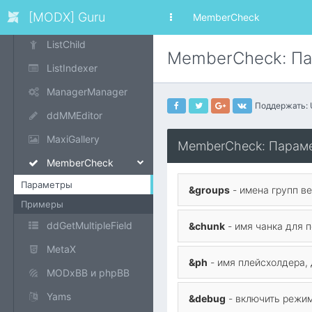
[MODX] Guru
MemberCheck
Jot
ListChild
MemberCheck: П
ListIndexer
ManagerManager
Поддержать:
ddMMEditor
MaxiGallery
MemberCheck: Парам
MemberCheck
Параметры
&groups
- имена групп в
Примеры
ddGetMultipleField
&chunk
- имя чанка для 
MetaX
&ph
- имя плейсхолдера, 
MODxBB и phpBB
Yams
&debug
- включить режим