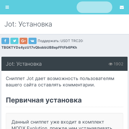
Jot: Установка
Поддержать: USDT TRC20:
TBGKTYDs4yzU17vQbobbUB8epFFtFb6PKh
Jot: Установка
1902
Сниппет Jot дает возможность пользователям
вашего сайта оставлять комментарии.
Первичная установка
Данный сниппет уже входит в комплект
MODX Evolution, прежде чем устанавливать,