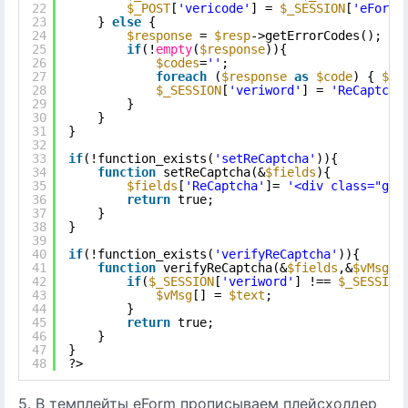
22
$_POST
[
'vericode'
] = 
$_SESSION
[
'eForm.
23
} 
else
{
24
$response
= 
$resp
->getErrorCodes();   
25
if
(!
empty
(
$response
)){
26
$codes
=
''
;
27
foreach
(
$response
as
$code
) { 
$co
28
$_SESSION
[
'veriword'
] = 
'ReCaptcha
29
}
30
}
31
}
32
33
if
(!function_exists(
'setReCaptcha'
)){
34
function
setReCaptcha(&
$fields
){
35
$fields
[
'ReCaptcha'
]= 
'<div class="g-r
36
return
true;
37
}
38
}
39
40
if
(!function_exists(
'verifyReCaptcha'
)){
41
function
verifyReCaptcha(&
$fields
,&
$vMsg
,&
42
if
(
$_SESSION
[
'veriword'
] !== 
$_SESSION
43
$vMsg
[] = 
$text
; 
44
}
45
return
true;
46
}
47
}
48
?>
5. В темплейты eForm прописываем плейсхолдер