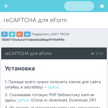
reCAPTCHA для eForm
Поддержать: USDT TRC20:
TBGKTYDs4yzU17vQbobbUB8epFFtFb6PKh
reCAPTCHA для eForm
3123
Установка
1. Прежде всего нужно получить ключи для сайта
(siteKey и secretKey) –
здесь
2. Скачиваем готовую PHP библиотеку каптчи
здесь:
github
(Clone or download, Download ZIP)
3. Из архива, вытаскиваем папку src, закачиваем