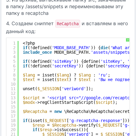
в папку /assets/snippets и переименовываем эту
папку в recaptcha
4. Создаем сниппет
и вставляем в него
ReCaptcha
данный код:
?
1
<?php
2
if
(!defined(
'MODX_BASE_PATH'
)) {
die
(
'What are 
3
include_once
MODX_BASE_PATH.
'assets/snippets/r
4
5
if
(!defined(
'siteKey'
)) {define(
'siteKey'
, 
'si
6
if
(!defined(
'secretKey'
)) {define(
'secretKey'
,
7
8
$lang
= isset(
$lang
) ? 
$lang
: 
'ru'
;
9
$text
= isset(
$text
) ? 
$text
: 
'Вы не подтверд
10
11
unset(
$_SESSION
[
'veriword'
]);
12
13
$script
= 
'<script src="//google.com/recaptcha
14
$modx
->regClientStartupScript(
$script
);
15
16
$Recaptcha
= 
new
\ReCaptcha\ReCaptcha(secretKe
17
18
if
(isset(
$_REQUEST
[
'g-recaptcha-response'
])){
19
$resp
= 
$Recaptcha
->verify(
$_REQUEST
[
'g-re
20
if
(
$resp
->isSuccess()){
21
$_SESSION
[
'veriword'
] = 
$_SESSION
[
'eFo