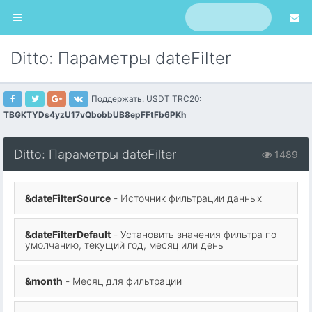
Ditto: Параметры dateFilter
Поддержать: USDT TRC20:
TBGKTYDs4yzU17vQbobbUB8epFFtFb6PKh
Ditto: Параметры dateFilter
1489
&dateFilterSource
- Источник фильтрации данных
&dateFilterDefault
- Установить значения фильтра по
умолчанию, текущий год, месяц или день
&month
- Месяц для фильтрации