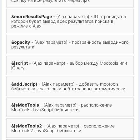
ссылку на все результаты через Ajax
&moreResultsPage
- (Ajax параметр) - ID страницы на
которой будет вывод всех результатов поиска в
режиме с Ajax
&opacity
- (Ajax параметр) - прозрачность выводимого
результата
&jscript
- (Ajax параметр) - выбор между Mootools или
jQuery.
&addJscript
- (Ajax параметр) - добавить mootools
библиотеку к заголовку веб-страницы автоматически
&jsMooTools
- (Ajax параметр) - расположение
MooTools JavaScript библиотеки
&jsMooTools2
- (Ajax параметр) - расположение
MooTools2 JavaScript библиотеки