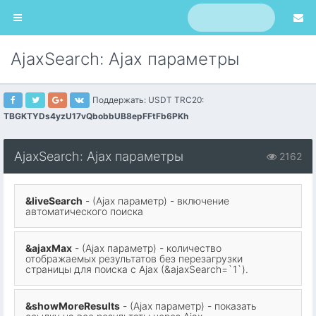
AjaxSearch: Ajax параметры
Поддержать: USDT TRC20:
TBGKTYDs4yzU17vQbobbUB8epFFtFb6PKh
AjaxSearch: Ajax параметры
2162
&liveSearch
- (Ajax параметр) - включение
автоматического поиска
&ajaxMax
- (Ajax параметр) - количество
отображаемых результатов без перезагрузки
страницы для поиска с Ajax (&ajaxSearch=`1`).
&showMoreResults
- (Ajax параметр) - показать