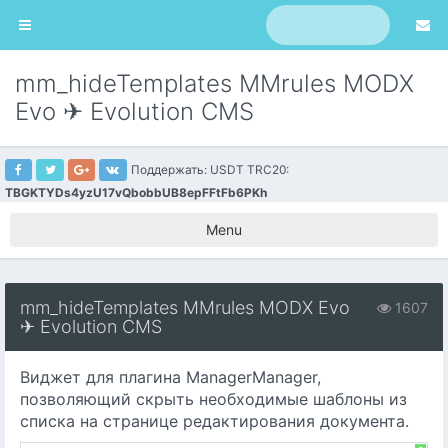
mm_hideTemplates MMrules MODX
Evo ✈ Evolution CMS
Поддержать: USDT TRC20:
TBGKTYDs4yzU17vQbobbUB8epFFtFb6PKh
Menu
mm_hideTemplates MMrules MODX Evo
1607
✈ Evolution CMS
Виджет для плагина ManagerManager,
позволяющий скрыть необходимые шаблоны из
списка на странице редактирования документа.