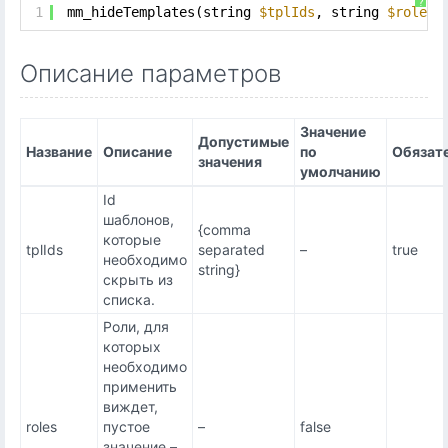
?
1
mm_hideTemplates(string 
$tplIds
, string 
$roles
,
Описание параметров
Значение
Допустимые
Название
Описание
по
Обязат
значения
умолчанию
Id
шаблонов,
{comma
которые
tplIds
separated
–
true
необходимо
string}
скрыть из
списка.
Роли, для
которых
необходимо
применить
виждет,
roles
пустое
–
false
значение –