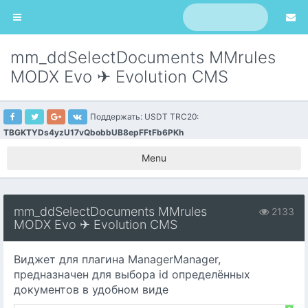
mm_ddSelectDocuments MMrules
MODX Evo ✈ Evolution CMS
Поддержать: USDT TRC20:
TBGKTYDs4yzU17vQbobbUB8epFFtFb6PKh
Menu
mm_ddSelectDocuments MMrules
2133
MODX Evo ✈ Evolution CMS
Виджет для плагина ManagerManager,
предназначен для выбора id определённых
документов в удобном виде