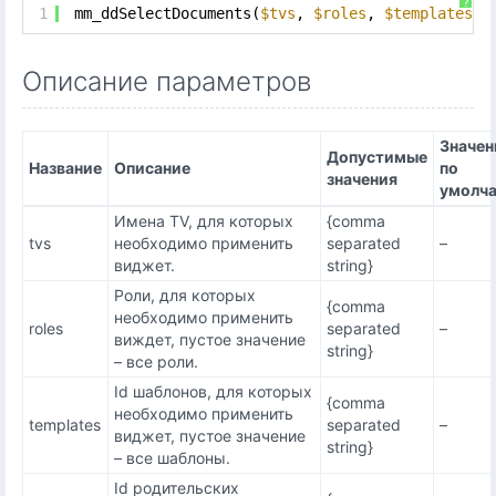
?
1
mm_ddSelectDocuments(
$tvs
, 
$roles
, 
$templates
, 
Описание параметров
Значен
Допустимые
Название
Описание
по
значения
умолч
Имена TV, для которых
{comma
tvs
необходимо применить
separated
–
виджет.
string}
Роли, для которых
{comma
необходимо применить
roles
separated
–
виждет, пустое значение
string}
– все роли.
Id шаблонов, для которых
{comma
необходимо применить
templates
separated
–
виджет, пустое значение
string}
– все шаблоны.
Id родительских