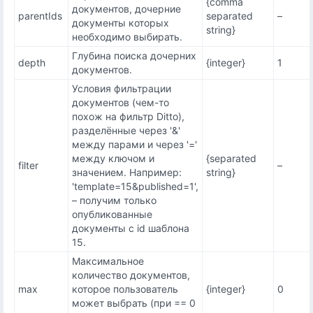
{comma
документов, дочерние
parentIds
separated
–
документы которых
string}
необходимо выбирать.
Глубина поиска дочерних
depth
{integer}
1
документов.
Условия фильтрации
документов (чем-то
похож на фильтр Ditto),
разделённые через '&'
между парами и через '='
между ключом и
{separated
filter
–
значением. Например:
string}
'template=15&published=1',
– получим только
опубликованные
документы с id шаблона
15.
Максимальное
количество документов,
max
которое пользователь
{integer}
0
может выбрать (при == 0