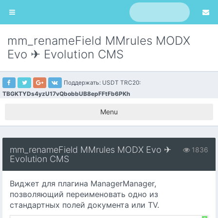
mm_renameField MMrules MODX
Evo ✈ Evolution CMS
Поддержать: USDT TRC20:
TBGKTYDs4yzU17vQbobbUB8epFFtFb6PKh
Menu
mm_renameField MMrules MODX Evo ✈
1836
Evolution CMS
Виджет для плагина ManagerManager,
позволяющий переименовать одно из
стандартных полей документа или TV.