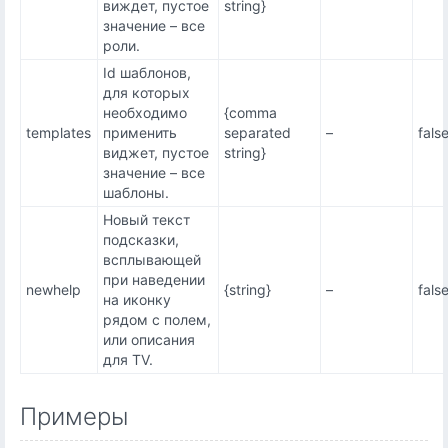
виждет, пустое
string}
значение – все
роли.
Id шаблонов,
для которых
необходимо
{comma
templates
применить
separated
–
fals
виджет, пустое
string}
значение – все
шаблоны.
Новый текст
подсказки,
всплывающей
при наведении
newhelp
{string}
–
fals
на иконку
рядом с полем,
или описания
для TV.
Примеры