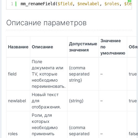
?
1
mm_renameField(
$field
, 
$newlabel
, 
$roles
, 
$temp
Описание параметров
Значение
Допустимые
Название
Описание
по
Обя
значения
умолчанию
Поле
документа или
{comma
field
TV, которые
separated
–
true
необходимо
string}
переименовать.
Новый текст
newlabel
для
{string}
–
true
отображения.
Роли, для
которых
необходимо
{comma
roles
применить
separated
–
fals