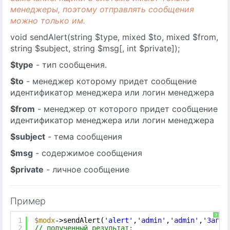
менеджеры, поэтому отправлять сообщения
можно только им.
void sendAlert(string $type, mixed $to, mixed $from,
string $subject, string $msg[, int $private]);
$type
- тип сообщения.
$to
- менеджер которому придет сообщение
идентификатор менеджера или логин менеджера
$from
- менеджер от которого придет сообщение
идентификатор менеджера или логин менеджера
$subject
- тема сообщения
$msg
- содержимое сообщения
$private
- личное сообщение
Пример
?
1
$modx
->sendAlert(
'alert'
,
'admin'
,
'admin'
,
'Загол
2
// полученный результат: 