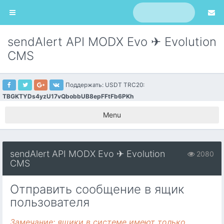
sendAlert API MODX Evo ✈ Evolution
CMS
Поддержать: USDT TRC20:
TBGKTYDs4yzU17vQbobbUB8epFFtFb6PKh
Menu
sendAlert API MODX Evo ✈ Evolution
2080
CMS
Отправить сообщение в ящик
пользователя
Замечание: ящики в системе имеют только