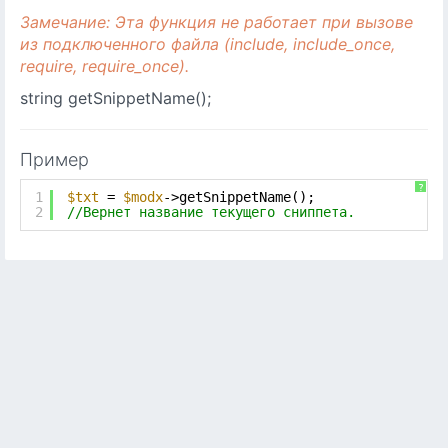
Замечание: Эта функция не работает при вызове
из подключенного файла (include, include_once,
require, require_once).
string getSnippetName();
Пример
?
1
$txt
= 
$modx
->getSnippetName();
2
//Вернет название текущего сниппета.