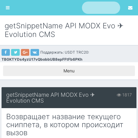
getSnippetName API MODX Evo ✈
Evolution CMS
Поддержать: USDT TRC20:
TBGKTYDs4yzU17vQbobbUB8epFFtFb6PKh
Menu
getSnippetName API MODX Evo ✈
1817
Evolution CMS
Возвращает название текущего
сниппета, в котором происходит
вызов