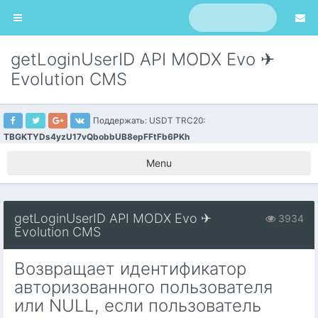
getLoginUserID API MODX Evo ✈
Evolution CMS
Поддержать: USDT TRC20:
TBGKTYDs4yzU17vQbobbUB8epFFtFb6PKh
Menu
getLoginUserID API MODX Evo ✈
3934
Evolution CMS
Возвращает идентификатор
авторизованного пользователя
или NULL, если пользователь