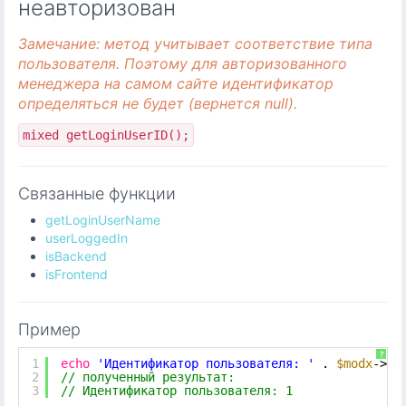
неавторизован
Замечание: метод учитывает соответствие типа
пользователя. Поэтому для авторизованного
менеджера на самом сайте идентификатор
определяться не будет (вернется null).
mixed getLoginUserID();
Связанные функции
getLoginUserName
userLoggedIn
isBackend
isFrontend
Пример
?
1
echo
'Идентификатор пользователя: '
. 
$modx
->ge
2
// полученный результат: 
3
// Идентификатор пользователя: 1