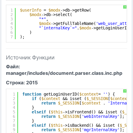
?
1
$userInfo
= 
$modx
->db->getRow(
2
$modx
->db->select(
3
"*"
, 
4
$modx
->getFullTableName(
'web_user_attri
5
"`internalKey`="
.
$modx
->getLoginUserID(
6
)
7
);
Источник Функции
Файл:
manager/includes/document.parser.class.inc.php
Строка: 2015
?
1
function
getLoginUserID(
$context
= 
''
) {
2
if
(
$context
&& isset (
$_SESSION
[
$context
3
return
$_SESSION
[
$context
. 
'InternalK
4
}
5
elseif
(
$this
->isFrontend() && isset (
$_SE
6
return
$_SESSION
[
'webInternalKey'
];
7
}
8
elseif
(
$this
->isBackend() && isset (
$_SES
9
return
$_SESSION
[
'mgrInternalKey'
];