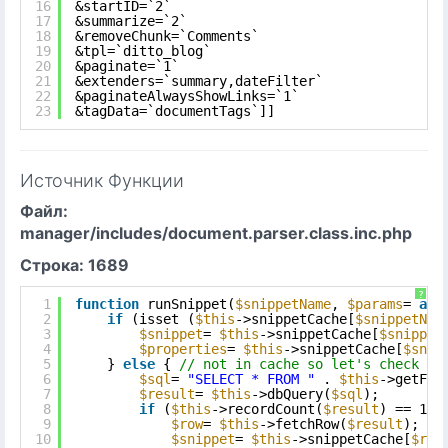
16
&startID=`2`
17
&summarize=`2`
18
&removeChunk=`Comments`
19
&tpl=`ditto_blog`
20
&paginate=`1`
21
&extenders=`summary,dateFilter`
22
&paginateAlwaysShowLinks=`1`
23
&tagData=`documentTags`]]
Источник Функции
Файл:
manager/includes/document.parser.class.inc.php
Строка: 1689
?
1
function
runSnippet(
$snippetName
, 
$params
= 
arr
2
if
(isset (
$this
->snippetCache[
$snippetNam
3
$snippet
= 
$this
->snippetCache[
$snippet
4
$properties
= 
$this
->snippetCache[
$snip
5
} 
else
{ 
// not in cache so let's check th
6
$sql
= 
"SELECT * FROM "
. 
$this
->getFul
7
$result
= 
$this
->dbQuery(
$sql
);
8
if
(
$this
->recordCount(
$result
) == 1) 
9
$row
= 
$this
->fetchRow(
$result
);
10
$snippet
= 
$this
->snippetCache[
$row