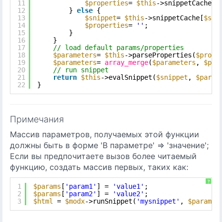
11
$properties
= 
$this
->snippetCache[
$
12
} 
else
{
13
$snippet
= 
$this
->snippetCache[
$sni
14
$properties
= 
''
;
15
}
16
}
17
// load default params/properties
18
$parameters
= 
$this
->parseProperties(
$prope
19
$parameters
= 
array_merge
(
$parameters
, 
$par
20
// run snippet
21
return
$this
->evalSnippet(
$snippet
, 
$param
22
}
Примечания
Массив параметров, получаемых этой функции
должны быть в форме 'В параметре' => 'значение';
Если вы предпочитаете вызов более читаемый
функцию, создать массив первых, таких как:
?
1
$params
[
'param1'
] = 
'value1'
;
2
$params
[
'param2'
] = 
'value2'
;
3
$html
= 
$modx
->runSnippet(
'mysnippet'
, 
$params
)