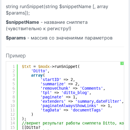
string runSnippet(string $snippetName [, array
$params]);
$snippetName
- название сниппета
(чувствительно к регистру!)
$params
- массив со значениями параметров
Пример
?
1
$txt
= 
$modx
->runSnippet(
2
'Ditto'
,
3
array
(
4
'startID'
=> 2, 
5
'summarize'
=> 2, 
6
'removeChunk'
=> 
'Comments'
, 
7
'tpl'
=> 
'ditto_blog'
, 
8
'paginate'
=> 1, 
9
'extenders'
=> 
'summary,dateFilter'
, 
10
'paginateAlwaysShowLinks'
=> 1, 
11
'tagData'
=> 
'documentTags'
12
)
13
);
14
//вернет результат работы сниппета Ditto, кото
15
[[Ditto?