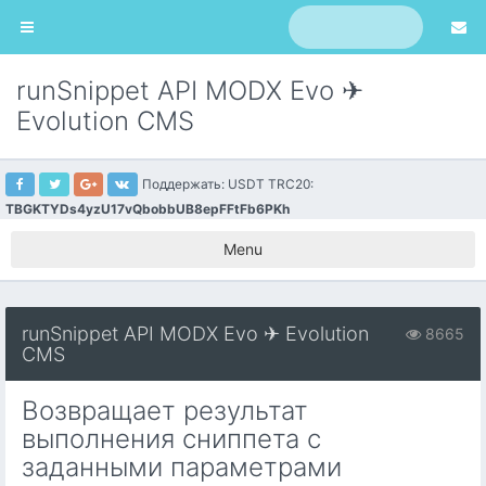
runSnippet API MODX Evo ✈
Evolution CMS
Поддержать: USDT TRC20:
TBGKTYDs4yzU17vQbobbUB8epFFtFb6PKh
Menu
runSnippet API MODX Evo ✈ Evolution
8665
CMS
Возвращает результат
выполнения сниппета с
заданными параметрами