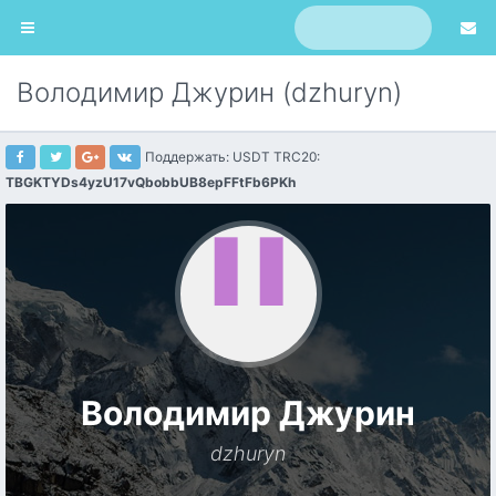
Володимир Джурин (dzhuryn)
Поддержать: USDT TRC20:
TBGKTYDs4yzU17vQbobbUB8epFFtFb6PKh
Володимир Джурин
dzhuryn