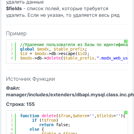
удалить данные
$fields
- список полей, которые требуется
удалить. Если не указан, то удаляется весь ряд
Пример
?
1
//Удаление пользователя из базы по идентификато
2
global
$modx
, 
$table_prefix
; 
3
$id
= 
$modx
->db->escape(
$id
); 
4
$modx
->db->
delete
(
$table_prefix
.
".modx_web_user
Источник Функции
Файл:
manager/includes/extenders/dbapi.mysql.class.inc.p
Строка: 155
?
1
function
delete
(
$from
,
$where
=
''
,
$fields
=
''
){
2
if
(!
$from
)
3
return
false;
4
else
{
5
$table
= 
$from
;