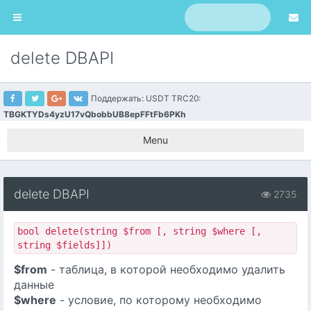
delete DBAPI
Поддержать: USDT TRC20:
TBGKTYDs4yzU17vQbobbUB8epFFtFb6PKh
Menu
delete DBAPI
2735
bool delete(string $from [, string $where [,
string $fields]])
$from
- таблица, в которой необходимо удалить
данные
$where
- условие, по которому необходимо