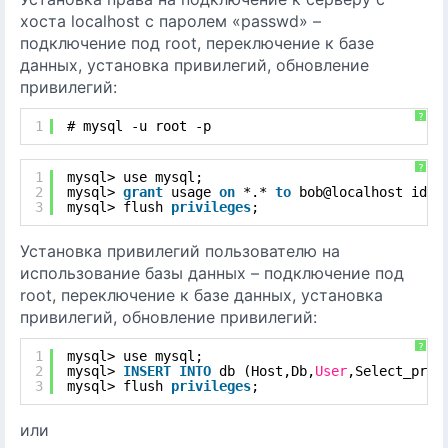
хоста localhost с паролем «passwd» –
подключение под root, переключение к базе
данных, установка привилегий, обновление
привилегий:
?
1
# mysql -u root -p
?
1
mysql> use mysql;
2
mysql> 
grant
usage 
on
*.* 
to
bob@localhost iden
3
mysql> flush 
privileges
;
Установка привилегий пользователю на
использование базы данных – подключение под
root, переключение к базе данных, установка
привилегий, обновление привилегий:
?
1
mysql> use mysql;
2
mysql> 
INSERT
INTO
db (Host,Db,
User
,Select_priv
3
mysql> flush 
privileges
;
или