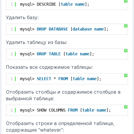
?
1
mysql> DESCRIBE [
table
name
];
Удалить базу:
?
1
mysql> 
DROP
DATABASE
[
database
name
];
Удалить таблицу из базы:
?
1
mysql> 
DROP
TABLE
[
table
name
];
Показать все содержимое таблицы:
?
1
mysql> 
SELECT
* 
FROM
[
table
name
];
Отобразить столбцы и содержимое столбцов в
выбранной таблице:
?
1
mysql> SHOW COLUMNS 
FROM
[
table
name
];
Отобразить строки в определенной таблице,
содержащие “whatever“: