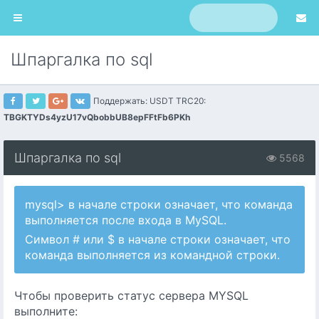
Шпаргалка по sql
Поддержать: USDT TRC20:
TBGKTYDs4yzU17vQbobbUB8epFFtFb6PKh
Шпаргалка по sql
5568
mysql> в начале строки означает, что команда
выполняется после входа в MySQL.
Символ # или $ в начале строки означает, что
команда выполняется из командной строки.
Чтобы проверить статус сервера MYSQL
выполните: