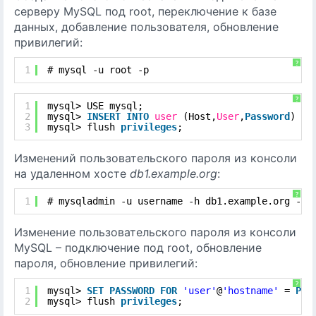
серверу MySQL под root, переключение к базе
данных, добавление пользователя, обновление
привилегий:
?
1
# mysql -u root -p
?
1
mysql> USE mysql;
2
mysql> 
INSERT
INTO
user
(Host,
User
,
Password
) 
VA
3
mysql> flush 
privileges
;
Изменений пользовательского пароля из консоли
на удаленном хосте
db1.example.org
:
?
1
# mysqladmin -u username -h db1.example.org -p 
Изменение пользовательского пароля из консоли
MySQL – подключение под root, обновление
пароля, обновление привилегий:
?
1
mysql> 
SET
PASSWORD
FOR
'user'
@
'hostname'
= 
PAS
2
mysql> flush 
privileges
;