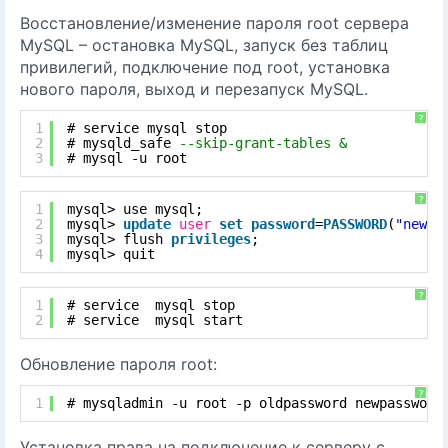
Восстановление/изменение пароля root сервера
MySQL – остановка MySQL, запуск без таблиц
привилегий, подключение под root, установка
нового пароля, выход и перезапуск MySQL.
?
1
# service mysql stop
2
# mysqld_safe 
--skip-grant-tables &
3
# mysql -u root
?
1
mysql> use mysql;
2
mysql> 
update
user
set
password
=
PASSWORD
(
"newro
3
mysql> flush 
privileges
;
4
mysql> quit
?
1
# service  mysql stop
2
# service  mysql start
Обновление пароля root:
?
1
# mysqladmin -u root -p oldpassword newpassword
Установка права на подключение к серверу с