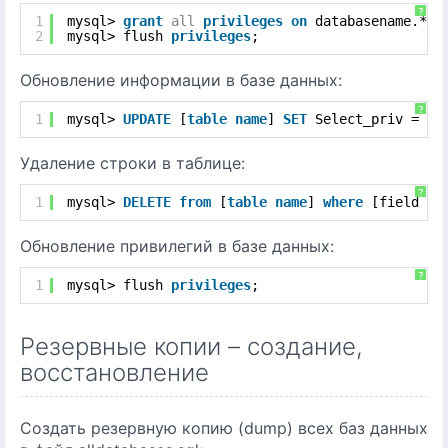
?
1
mysql> 
grant
all
privileges
on
databasename.* 
t
2
mysql> flush 
privileges
;
Обновление информации в базе данных:
?
1
mysql> 
UPDATE
[
table
name
] 
SET
Select_priv = 
'Y
Удаление строки в таблице:
?
1
mysql> 
DELETE
from
[
table
name
] 
where
[field 
na
Обновление привилегий в базе данных:
?
1
mysql> flush 
privileges
;
Резервные копии – создание,
восстановление
Создать резервную копию (dump) всех баз данных