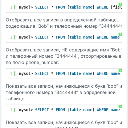
?
1
mysql> 
SELECT
* 
FROM
[
table
name
] 
WHERE
[field 
Отобразить все записи в определенной таблице,
содержащие “Bob” и телефонный номер “3444444:
?
1
mysql> 
SELECT
* 
FROM
[
table
name
] 
WHERE
name
= 
Отобразить все записи, НЕ содержащие имя “Bob”
и телефонный номер “3444444“, отсортированные
по полю phone_number:
?
1
mysql> 
SELECT
* 
FROM
[
table
name
] 
WHERE
name
!=
Показать все записи, начинающиеся с букв ‘bob” и
телефонного номера “3444444” в определенной
таблице:
?
1
mysql> 
SELECT
* 
FROM
[
table
name
] 
WHERE
name
li
Показать все записи, начинающиеся с букв ‘bob” и