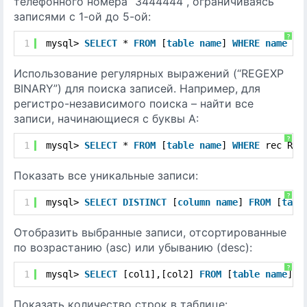
телефонного номера “3444444“, ограничиваясь
записями с 1-ой до 5-ой:
?
1
mysql> 
SELECT
* 
FROM
[
table
name
] 
WHERE
name
li
Использование регулярных выражений (“REGEXP
BINARY”) для поиска записей. Например, для
регистро-независимого поиска – найти все
записи, начинающиеся с буквы А:
?
1
mysql> 
SELECT
* 
FROM
[
table
name
] 
WHERE
rec RLI
Показать все уникальные записи:
?
1
mysql> 
SELECT
DISTINCT
[
column
name
] 
FROM
[
tabl
Отобразить выбранные записи, отсортированные
по возрастанию (asc) или убыванию (desc):
?
1
mysql> 
SELECT
[col1],[col2] 
FROM
[
table
name
] 
O
Показать количество строк в таблице: