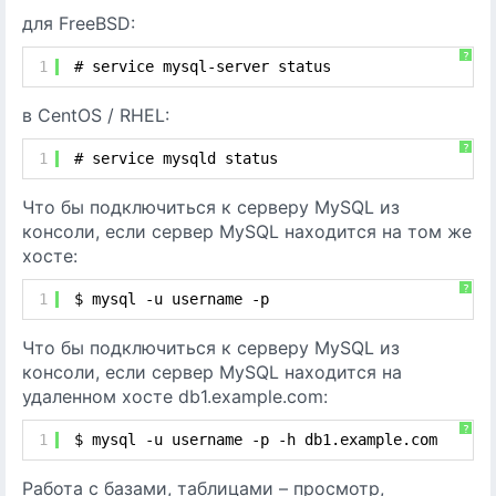
для FreeBSD:
?
1
# service mysql-server status
в CentOS / RHEL:
?
1
# service mysqld status
Что бы подключиться к серверу MySQL из
консоли, если сервер MySQL находится на том же
хосте:
?
1
$ mysql -u username -p
Что бы подключиться к серверу MySQL из
консоли, если сервер MySQL находится на
удаленном хосте db1.example.com:
?
1
$ mysql -u username -p -h db1.example.com
Работа с базами, таблицами – просмотр,