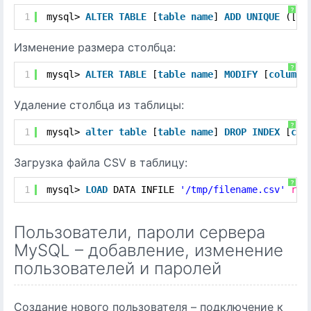
?
1
mysql> 
ALTER
TABLE
[
table
name
] 
ADD
UNIQUE
([
co
Изменение размера столбца:
?
1
mysql> 
ALTER
TABLE
[
table
name
] 
MODIFY
[
column
Удаление столбца из таблицы:
?
1
mysql> 
alter
table
[
table
name
] 
DROP
INDEX
[
col
Загрузка файла CSV в таблицу:
?
1
mysql> 
LOAD
DATA INFILE 
'/tmp/filename.csv'
rep
Пользователи, пароли сервера
MySQL – добавление, изменение
пользователей и паролей
Создание нового пользователя – подключение к