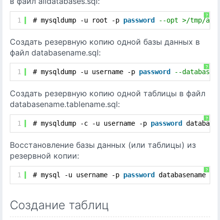
в файл alldatabases.sql:
?
1
# mysqldump -u root -p 
password
--opt >/tmp/all
Создать резервную копию одной базы данных в
файл databasename.sql:
?
1
# mysqldump -u username -p 
password
--databases
Создать резервную копию одной таблицы в файл
databasename.tablename.sql:
?
1
# mysqldump -c -u username -p 
password
database
Восстановление базы данных (или таблицы) из
резервной копии:
?
1
# mysql -u username -p 
password
databasename < 
Создание таблиц