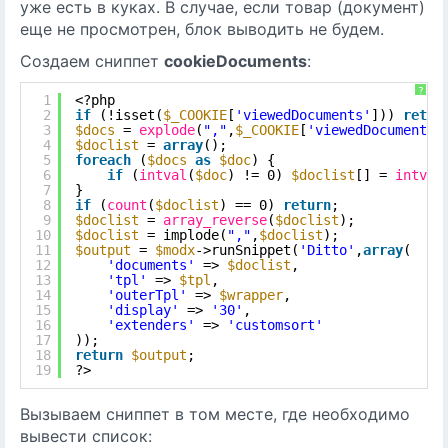
уже есть в куках. В случае, если товар (документ)
еще не просмотрен, блок выводить не будем.
Создаем сниппет
cookieDocuments
:
?
1
<?php
2
if
(!isset(
$_COOKIE
[
'viewedDocuments'
])) 
retur
3
$docs
= 
explode
(
","
,
$_COOKIE
[
'viewedDocuments'
4
$doclist
= 
array
();
5
foreach
(
$docs
as
$doc
) {
6
if
(
intval
(
$doc
) != 0) 
$doclist
[] = 
intval
7
}
8
if
(
count
(
$doclist
) == 0) 
return
;
9
$doclist
= 
array_reverse
(
$doclist
);
10
$doclist
= implode(
","
,
$doclist
);
11
$output
= 
$modx
->runSnippet(
'Ditto'
,
array
(
12
'documents'
=> 
$doclist
,
13
'tpl'
=> 
$tpl
,
14
'outerTpl'
=> 
$wrapper
,
15
'display'
=> 
'30'
,
16
'extenders'
=> 
'customsort'
17
));
18
return
$output
;
19
?>
Вызываем сниппет в том месте, где необходимо
вывести список: