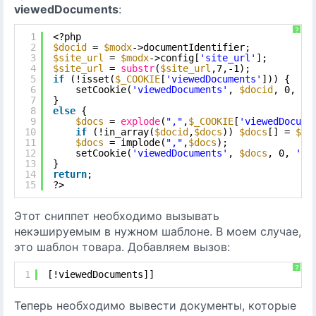
viewedDocuments
:
?
1
<?php
2
$docid
= 
$modx
->documentIdentifier;
3
$site_url
= 
$modx
->config[
'site_url'
];
4
$site_url
= 
substr
(
$site_url
,7,-1);
5
if
(!isset(
$_COOKIE
[
'viewedDocuments'
])) {
6
setCookie(
'viewedDocuments'
, 
$docid
, 0, 
'/
7
}
8
else
{
9
$docs
= 
explode
(
","
,
$_COOKIE
[
'viewedDocume
10
if
(!in_array(
$docid
,
$docs
)) 
$docs
[] = 
$do
11
$docs
= implode(
","
,
$docs
);
12
setCookie(
'viewedDocuments'
, 
$docs
, 0, 
'/'
13
}
14
return
;
15
?>
Этот сниппет необходимо вызывать
некэшируемым в нужном шаблоне. В моем случае,
это шаблон товара. Добавляем вызов:
?
1
[!viewedDocuments]]
Теперь необходимо вывести документы, которые